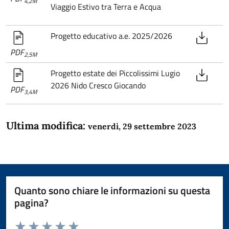
4,2M
Viaggio Estivo tra Terra e Acqua
Progetto educativo a.e. 2025/2026
PDF
2,5M
Progetto estate dei Piccolissimi Lugio
2026 Nido Cresco Giocando
PDF
3,4M
Ultima modifica:
venerdì, 29 settembre 2023
Quanto sono chiare le informazioni su questa
pagina?
Valuta da 1 a 5 stelle la pagina
Domanda