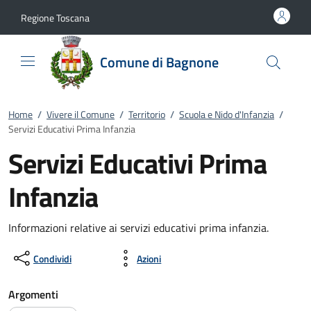
Vai al contenuto
accedi al menu
footer.enter
Regione Toscana
Comune di Bagnone
Home
/
Vivere il Comune
/
Territorio
/
Scuola e Nido d'Infanzia
/
Servizi Educativi Prima Infanzia
Servizi Educativi Prima
Infanzia
Informazioni relative ai servizi educativi prima infanzia.
Condividi
Azioni
Argomenti