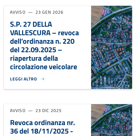
AVVISO
23 GEN 2026
S.P. 27 DELLA
VALLESCURA – revoca
dell’ordinanza n. 220
del 22.09.2025 –
riapertura della
circolazione veicolare
LEGGI ALTRO
S.P. 27 DELLA VALLESCURA – REVOCA DELL’ORDINANZA N. 
AVVISO
23 DIC 2025
Revoca ordinanza nr.
36 del 18/11/2025 -