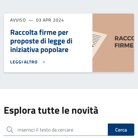
AVVISO
03 APR 2024
Raccolta firme per
proposte di legge di
iniziativa popolare
LEGGI ALTRO
RACCOLTA FIRME PER PROPOSTE DI LEGGE DI INIZIATIVA P
Esplora tutte le novità
inserisci il testo da cercare
Cerca