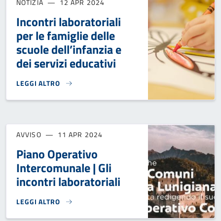
NOTIZIA
12 APR 2024
Incontri laboratoriali
per le famiglie delle
scuole dell’infanzia e
dei servizi educativi
LEGGI ALTRO
INCONTRI LABORATORIALI PER LE FAMIGLIE DELLE SCUOLE D
AVVISO
11 APR 2024
Piano Operativo
Intercomunale | Gli
incontri laboratoriali
LEGGI ALTRO
PIANO OPERATIVO INTERCOMUNALE | GLI INCONTRI LABORA