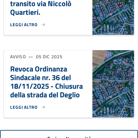
transito via Niccolò
Quartieri.
LEGGI ALTRO
REVOCA ORDINANZA NR. 36 DEL 18/11/2025 - TRANSITO VI
AVVISO
05 DIC 2025
Revoca Ordinanza
Sindacale nr. 36 del
18/11/2025 - Chiusura
della strada del Deglio
LEGGI ALTRO
REVOCA ORDINANZA SINDACALE NR. 36 DEL 18/11/2025 - 