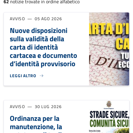
62
notizie trovate in ordine alfabetico
AVVISO
05 AGO 2026
Nuove disposizioni
sulla validità della
carta di identità
cartacea e documento
d’identità provvisorio
LEGGI ALTRO
NUOVE DISPOSIZIONI SULLA VALIDITÀ DELLA CARTA DI IDE
AVVISO
30 LUG 2026
Ordinanza per la
manutenzione, la