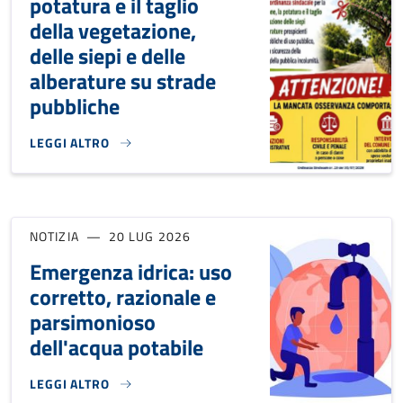
potatura e il taglio
della vegetazione,
delle siepi e delle
alberature su strade
pubbliche
LEGGI ALTRO
ORDINANZA PER LA MANUTENZIONE, LA POTATURA E IL TAGL
NOTIZIA
20 LUG 2026
Emergenza idrica: uso
corretto, razionale e
parsimonioso
dell'acqua potabile
LEGGI ALTRO
EMERGENZA IDRICA: USO CORRETTO, RAZIONALE E PARSIM