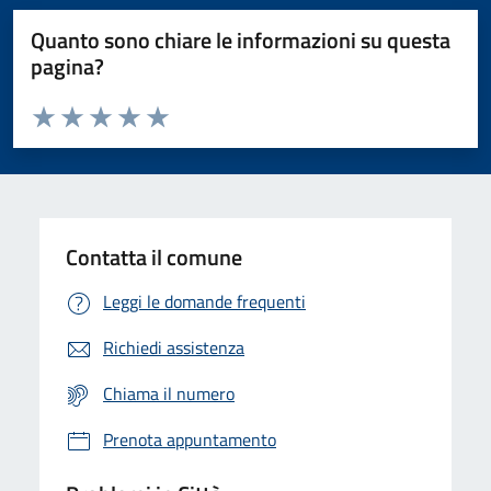
Quanto sono chiare le informazioni su questa
pagina?
Valuta da 1 a 5 stelle la pagina
Domanda
Valuta 1 stelle su 5
Valuta 2 stelle su 5
Valuta 3 stelle su 5
Valuta 4 stelle su 5
Valuta 5 stelle su 5
Contatta il comune
Leggi le domande frequenti
Richiedi assistenza
Chiama il numero
Prenota appuntamento