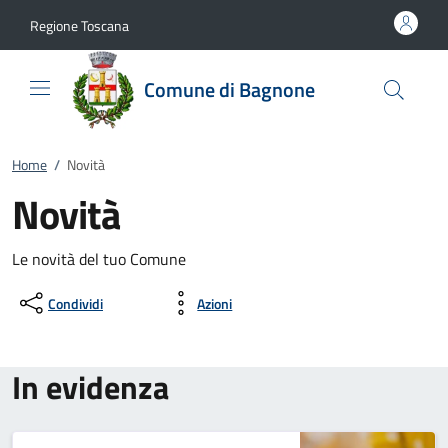
Vai al contenuto
accedi al menu
footer.enter
Regione Toscana
Comune di Bagnone
Home
/
Novità
Novità
Le novità del tuo Comune
Condividi
Azioni
In evidenza