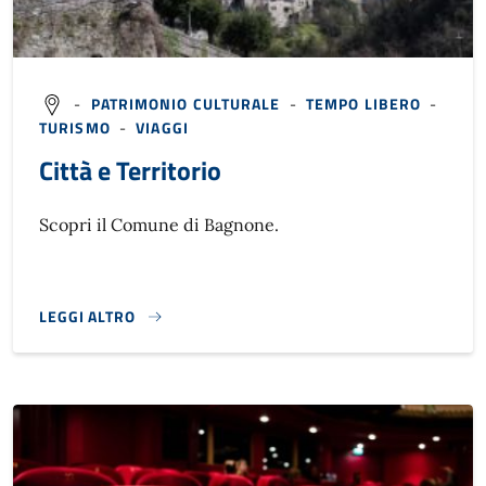
-
PATRIMONIO CULTURALE
-
TEMPO LIBERO
-
TURISMO
-
VIAGGI
Città e Territorio
Scopri il Comune di Bagnone.
LEGGI ALTRO
CITTÀ E TERRITORIO}