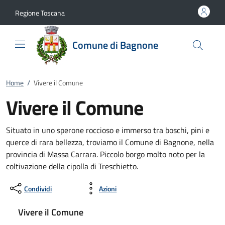
Vai al contenuto
accedi al menu
footer.enter
Regione Toscana
Comune di Bagnone
Home
/
Vivere il Comune
Vivere il Comune
Situato in uno sperone roccioso e immerso tra boschi, pini e
querce di rara bellezza, troviamo il Comune di Bagnone, nella
provincia di Massa Carrara. Piccolo borgo molto noto per la
coltivazione della cipolla di Treschietto.
Condividi
Azioni
Vivere il Comune