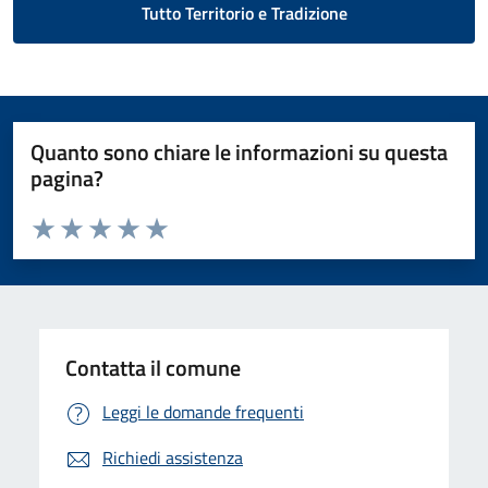
Tutto Territorio e Tradizione
Quanto sono chiare le informazioni su questa
pagina?
Valuta da 1 a 5 stelle la pagina
Domanda
Valuta 1 stelle su 5
Valuta 2 stelle su 5
Valuta 3 stelle su 5
Valuta 4 stelle su 5
Valuta 5 stelle su 5
Contatta il comune
Leggi le domande frequenti
Richiedi assistenza