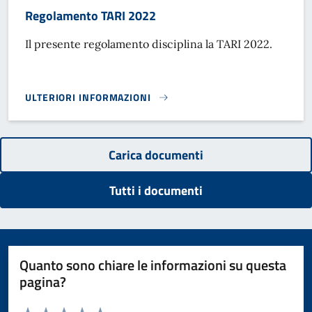
Regolamento TARI 2022
Il presente regolamento disciplina la TARI 2022.
ULTERIORI INFORMAZIONI
REGOLAMENTO TARI 2022}
Carica documenti
Tutti i documenti
Quanto sono chiare le informazioni su questa
pagina?
Valuta da 1 a 5 stelle la pagina
Domanda