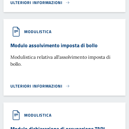
ULTERIORI INFORMAZIONI
REGOLAMENTI UFF. TRIBUTI}
MODULISTICA
Modulo assolvimento imposta di bollo
Modulistica relativa all'assolvimento imposta di
bollo.
ULTERIORI INFORMAZIONI
MODULO ASSOLVIMENTO IMPOSTA DI BOLLO}
MODULISTICA
Modulo dichiarazione di occupazione TARI