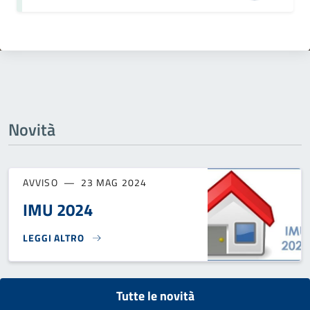
Novità
AVVISO
23 MAG 2024
IMU 2024
LEGGI ALTRO
IMU 2024}
Tutte le novità