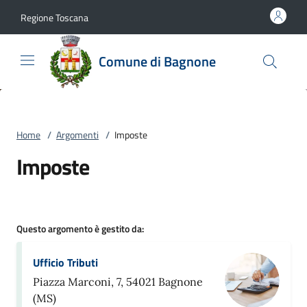
Vai al contenuto
accedi al menu
footer.enter
Regione Toscana
Comune di Bagnone
Home
/
Argomenti
/
Imposte
Imposte
Questo argomento è gestito da:
Ufficio Tributi
Piazza Marconi, 7, 54021 Bagnone
(MS)