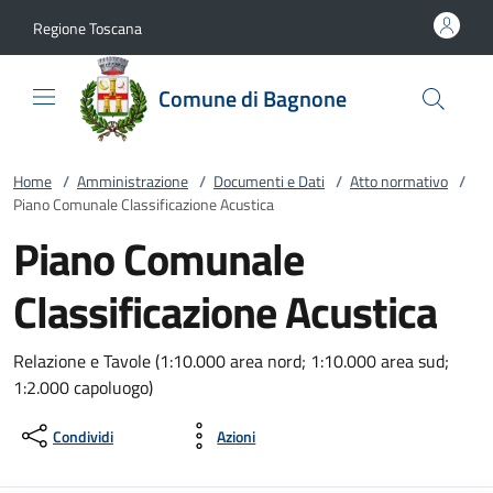
Vai al contenuto
accedi al menu
footer.enter
Regione Toscana
Comune di Bagnone
Home
/
Amministrazione
/
Documenti e Dati
/
Atto normativo
/
Piano Comunale Classificazione Acustica
Piano Comunale
Classificazione Acustica
Relazione e Tavole (1:10.000 area nord; 1:10.000 area sud;
1:2.000 capoluogo)
Condividi
Azioni