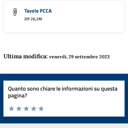
Tavole PCCA
ZIP 26,2M
Ultima modifica:
venerdì, 29 settembre 2023
Quanto sono chiare le informazioni su questa
pagina?
Valuta da 1 a 5 stelle la pagina
Domanda
Valuta 1 stelle su 5
Valuta 2 stelle su 5
Valuta 3 stelle su 5
Valuta 4 stelle su 5
Valuta 5 stelle su 5