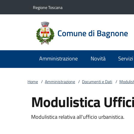
Vai al contenuto
accedi al menu
footer.enter
Regione Toscana
Comune di Bagnone
Amministrazione
Novità
Servizi
Home
/
Amministrazione
/
Documenti e Dati
/
Modulist
Modulistica Uffic
Modulistica relativa all'ufficio urbanistica.