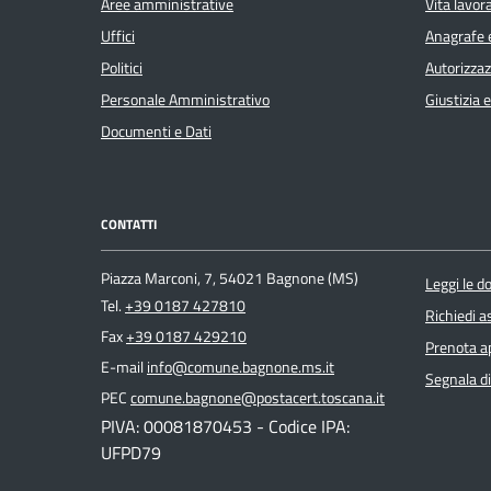
Aree amministrative
Vita lavor
Uffici
Anagrafe e
Politici
Autorizzaz
Personale Amministrativo
Giustizia 
Documenti e Dati
CONTATTI
Piazza Marconi, 7, 54021 Bagnone (MS)
Leggi le 
Tel.
+39 0187 427810
Richiedi a
Fax
+39 0187 429210
Prenota 
E-mail
info@comune.bagnone.ms.it
Segnala di
PEC
comune.bagnone@postacert.toscana.it
PIVA: 00081870453 - Codice IPA:
UFPD79