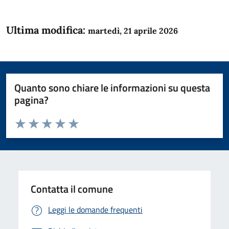
Ultima modifica:
martedì, 21 aprile 2026
Quanto sono chiare le informazioni su questa
pagina?
Valuta da 1 a 5 stelle la pagina
Domanda
Valuta 1 stelle su 5
Valuta 2 stelle su 5
Valuta 3 stelle su 5
Valuta 4 stelle su 5
Valuta 5 stelle su 5
Contatta il comune
Leggi le domande frequenti