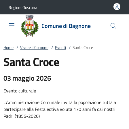
Vai al contenuto
accedi al menu
footer.enter
Regione Toscana
Comune di Bagnone
Home
/
Vivere il Comune
/
Eventi
/
Santa Croce
Santa Croce
03 maggio 2026
Evento culturale
L’Amministrazione Comunale invita la popolazione tutta a
partecipare alla Festa Votiva voluta 170 anni fa dai nostri
Padri (1856-2026)