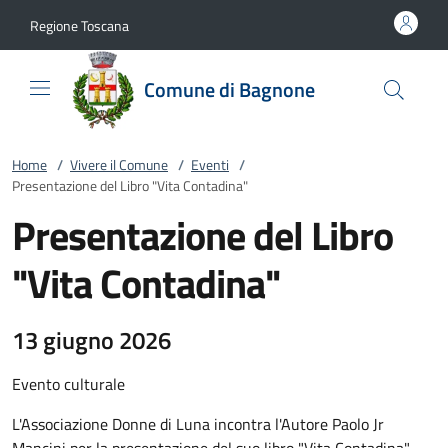
Vai al contenuto
accedi al menu
footer.enter
Regione Toscana
Comune di Bagnone
Home
/
Vivere il Comune
/
Eventi
/
Presentazione del Libro "Vita Contadina"
Presentazione del Libro
"Vita Contadina"
13 giugno 2026
Evento culturale
L'Associazione Donne di Luna incontra l'Autore Paolo Jr