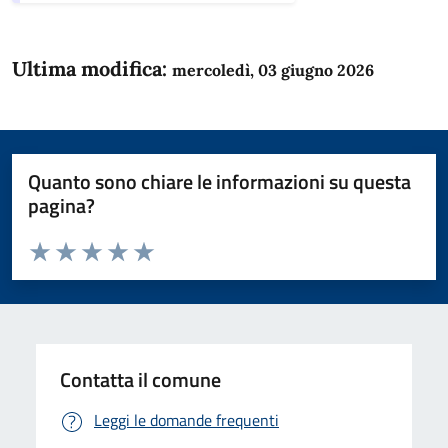
Ultima modifica:
mercoledì, 03 giugno 2026
Quanto sono chiare le informazioni su questa
pagina?
Valuta da 1 a 5 stelle la pagina
Domanda
Valuta 1 stelle su 5
Valuta 2 stelle su 5
Valuta 3 stelle su 5
Valuta 4 stelle su 5
Valuta 5 stelle su 5
Contatta il comune
Leggi le domande frequenti