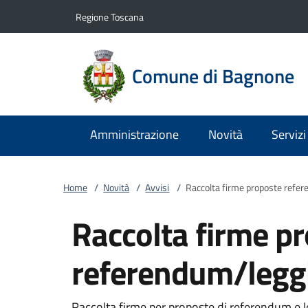
Vai al contenuto
accedi al menu
footer.enter
Regione Toscana
Comune di Bagnone
Amministrazione
Novità
Servizi
Home
/
Novità
/
Avvisi
/
Raccolta firme proposte refere
Raccolta firme p
referendum/leggi 
Raccolta firme per proposte di referendum e le