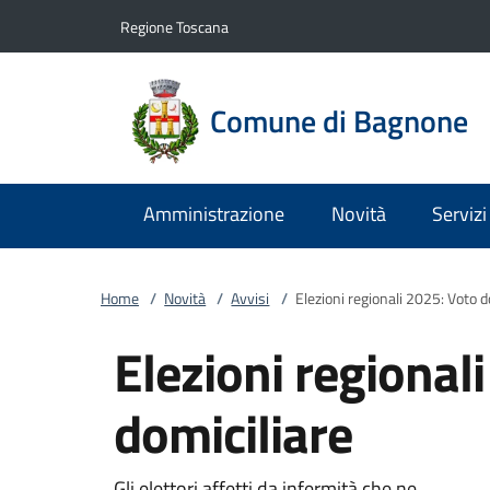
Vai al contenuto
accedi al menu
footer.enter
Regione Toscana
Comune di Bagnone
Amministrazione
Novità
Servizi
Home
/
Novità
/
Avvisi
/
Elezioni regionali 2025: Voto d
Elezioni regional
domiciliare
Gli elettori affetti da infermità che ne