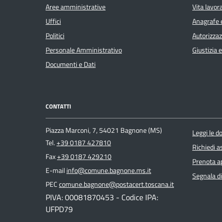
Aree amministrative
Vita lavor
Uffici
Anagrafe e
Politici
Autorizzaz
Personale Amministrativo
Giustizia 
Documenti e Dati
CONTATTI
Piazza Marconi, 7, 54021 Bagnone (MS)
Leggi le 
Tel.
+39 0187 427810
Richiedi a
Fax
+39 0187 429210
Prenota 
E-mail
info@comune.bagnone.ms.it
Segnala di
PEC
comune.bagnone@postacert.toscana.it
PIVA: 00081870453 - Codice IPA:
UFPD79