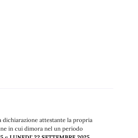
a dichiarazione attestante la propria
ione in cui dimora nel un periodo
25
e
LUNEDI' 22 SETTEMBRE 2025
.