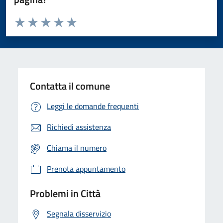
Valuta da 1 a 5 stelle la pagina
Domanda
Valuta 1 stelle su 5
Valuta 2 stelle su 5
Valuta 3 stelle su 5
Valuta 4 stelle su 5
Valuta 5 stelle su 5
Contatta il comune
Leggi le domande frequenti
Richiedi assistenza
Chiama il numero
Prenota appuntamento
Problemi in Città
Segnala disservizio