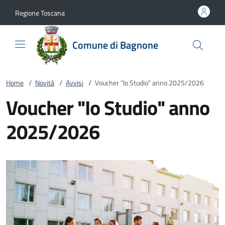
Vai al contenuto
accedi al menu
footer.enter
Regione Toscana
Comune di Bagnone
Home
/
Novità
/
Avvisi
/
Voucher "Io Studio" anno 2025/2026
Voucher "Io Studio" anno
2025/2026