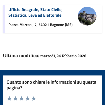
Ufficio Anagrafe, Stato Civile,
Statistica, Leva ed Elettorale
Piazza Marconi, 7, 54021 Bagnone (MS)
Ultima modifica:
martedì, 24 febbraio 2026
Quanto sono chiare le informazioni su questa
pagina?
Valuta da 1 a 5 stelle la pagina
Domanda
Valuta 1 stelle su 5
Valuta 2 stelle su 5
Valuta 3 stelle su 5
Valuta 4 stelle su 5
Valuta 5 stelle su 5