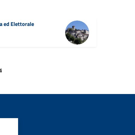
va ed Elettorale
4
?