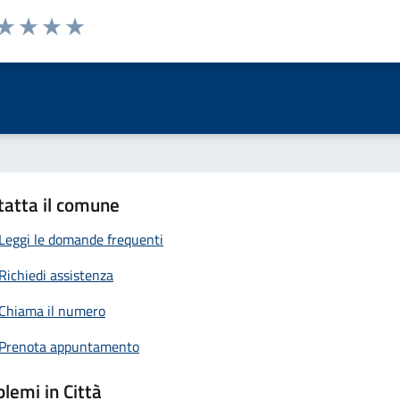
 da 1 a 5 stelle la pagina
anda
ta 1 stelle su 5
Valuta 2 stelle su 5
Valuta 3 stelle su 5
Valuta 4 stelle su 5
Valuta 5 stelle su 5
tatta il comune
Leggi le domande frequenti
Richiedi assistenza
Chiama il numero
Prenota appuntamento
lemi in Città