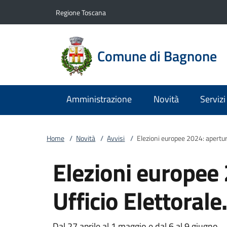
Vai al contenuto
accedi al menu
footer.enter
Regione Toscana
Comune di Bagnone
Amministrazione
Novità
Servizi
Home
/
Novità
/
Avvisi
/
Elezioni europee 2024: aperture
Elezioni europee
Ufficio Elettorale.
Dal 27 aprile al 1 maggio e dal 6 al 9 giugno,