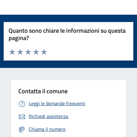
Quanto sono chiare le informazioni su questa
pagina?
Valuta da 1 a 5 stelle la pagina
Domanda
Valuta 1 stelle su 5
Valuta 2 stelle su 5
Valuta 3 stelle su 5
Valuta 4 stelle su 5
Valuta 5 stelle su 5
Contatta il comune
Leggi le domande frequenti
Richiedi assistenza
Chiama il numero