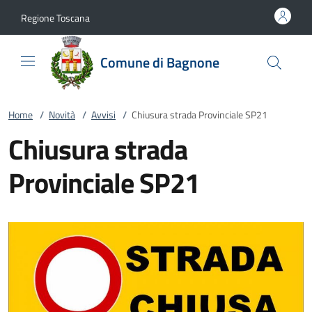
Vai al contenuto
accedi al menu
footer.enter
Regione Toscana
Comune di Bagnone
Home
/
Novità
/
Avvisi
/
Chiusura strada Provinciale SP21
Chiusura strada
Provinciale SP21