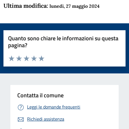
Ultima modifica:
lunedì, 27 maggio 2024
Quanto sono chiare le informazioni su questa
pagina?
Valuta da 1 a 5 stelle la pagina
Domanda
Valuta 1 stelle su 5
Valuta 2 stelle su 5
Valuta 3 stelle su 5
Valuta 4 stelle su 5
Valuta 5 stelle su 5
Contatta il comune
Leggi le domande frequenti
Richiedi assistenza