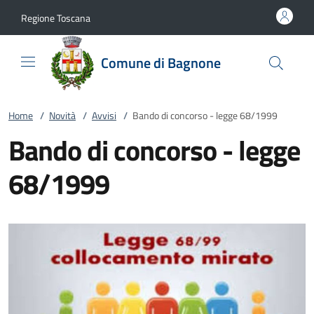
Vai al contenuto
accedi al menu
footer.enter
Regione Toscana
Comune di Bagnone
Home
/
Novità
/
Avvisi
/
Bando di concorso - legge 68/1999
Bando di concorso - legge
68/1999