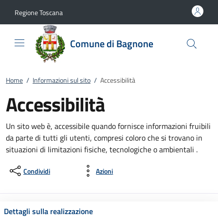
Vai al contenuto
accedi al menu
footer.enter
Regione Toscana
Comune di Bagnone
Home
/
Informazioni sul sito
/
Accessibilità
Accessibilità
Un sito web è, accessibile quando fornisce informazioni fruibili
da parte di tutti gli utenti, compresi coloro che si trovano in
situazioni di limitazioni fisiche, tecnologiche o ambientali .
Condividi
Azioni
Dettagli sulla realizzazione