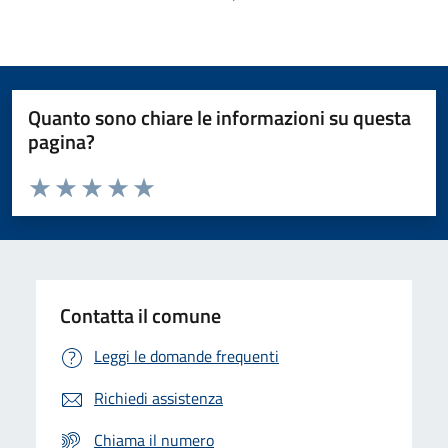
Quanto sono chiare le informazioni su questa
pagina?
Valuta da 1 a 5 stelle la pagina
Domanda
Valuta 1 stelle su 5
Valuta 2 stelle su 5
Valuta 3 stelle su 5
Valuta 4 stelle su 5
Valuta 5 stelle su 5
Contatta il comune
Leggi le domande frequenti
Richiedi assistenza
Chiama il numero