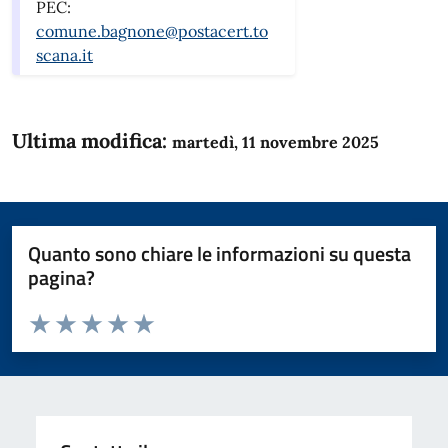
PEC:
comune.bagnone@postacert.to
scana.it
Ultima modifica:
martedì, 11 novembre 2025
Quanto sono chiare le informazioni su questa
pagina?
Valuta da 1 a 5 stelle la pagina
Domanda
Valuta 1 stelle su 5
Valuta 2 stelle su 5
Valuta 3 stelle su 5
Valuta 4 stelle su 5
Valuta 5 stelle su 5