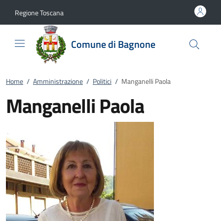
Vai al contenuto
accedi al menu
footer.enter
Regione Toscana
Comune di Bagnone
Home
/
Amministrazione
/
Politici
/
Manganelli Paola
Manganelli Paola