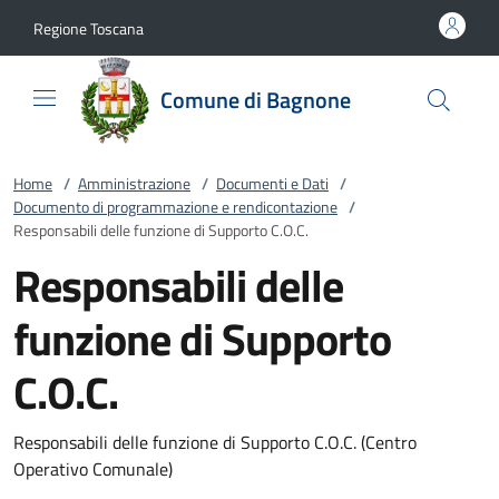
Vai al contenuto
accedi al menu
footer.enter
Regione Toscana
Comune di Bagnone
Home
/
Amministrazione
/
Documenti e Dati
/
Documento di programmazione e rendicontazione
/
Responsabili delle funzione di Supporto C.O.C.
Responsabili delle
funzione di Supporto
C.O.C.
Responsabili delle funzione di Supporto C.O.C. (Centro
Operativo Comunale)