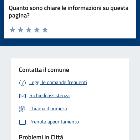
Quanto sono chiare le informazioni su questa
pagina?
Valuta da 1 a 5 stelle la pagina
Domanda
Valuta 1 stelle su 5
Valuta 2 stelle su 5
Valuta 3 stelle su 5
Valuta 4 stelle su 5
Valuta 5 stelle su 5
Contatta il comune
Leggi le domande frequenti
Richiedi assistenza
Chiama il numero
Prenota appuntamento
Problemi in Città