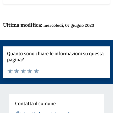
Ultima modifica:
mercoledì, 07 giugno 2023
Quanto sono chiare le informazioni su questa
pagina?
Valuta da 1 a 5 stelle la pagina
Domanda
Valuta 1 stelle su 5
Valuta 2 stelle su 5
Valuta 3 stelle su 5
Valuta 4 stelle su 5
Valuta 5 stelle su 5
Contatta il comune