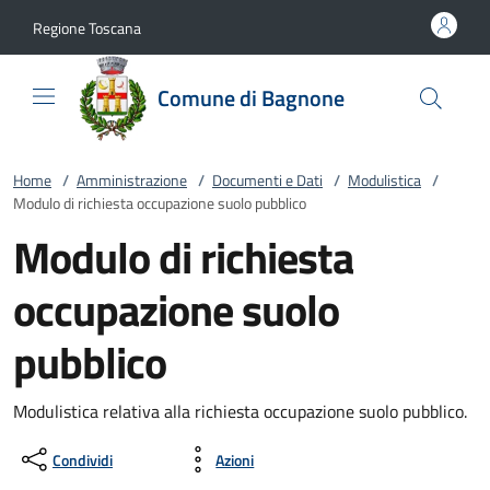
Vai al contenuto
accedi al menu
footer.enter
Regione Toscana
Comune di Bagnone
Home
/
Amministrazione
/
Documenti e Dati
/
Modulistica
/
Modulo di richiesta occupazione suolo pubblico
Modulo di richiesta
occupazione suolo
pubblico
Modulistica relativa alla richiesta occupazione suolo pubblico.
Condividi
Azioni